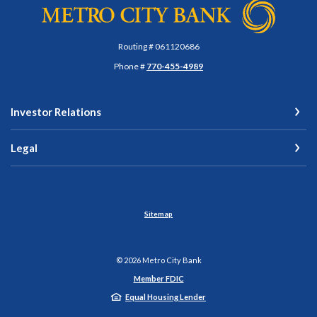
Metro City Bank
Routing # 061120686
Phone #
770-455-4989
Investor Relations
Legal
Sitemap
©
2026
Metro City Bank
Member FDIC
Equal Housing Lender