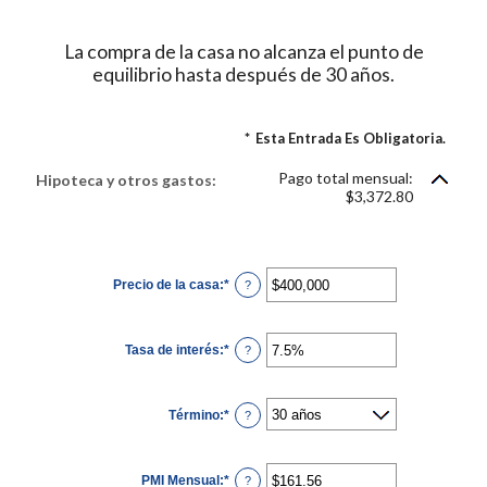
La compra de la casa no alcanza el punto de
equilibrio hasta después de 30 años.
*
Esta Entrada Es Obligatoria.
Pago total mensual:
Hipoteca y otros gastos:
$3,372.80
Precio de la casa
:
*
Ingresa
?
un
monto
entre
$0
Tasa de interés
:
*
y
Ingresa
?
$250,000,000
un
monto
entre
0%
Término
:
*
y
?
50%
PMI Mensual
:
*
Ingresa
?