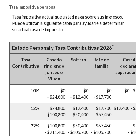
Tasa impositiva personal
Tasa impositiva actual que usted paga sobre sus ingresos.
Puede utilizar la siguiente tabla para ayudarle a determinar
su actual tasa de impuesto.
*
Estado Personal y Tasa Contributivas 2026
Tasa
Casado
Soltero
Jefe de
Casad
Contributiva
rindiendo
familia
declar
juntos o
separada
Viudo
10%
$0
$0
$0
$0 - 
- $24,800
- $12,400
- $17,700
12%
$24,800
$12,400
$17,700
$12,400 - 
- $100,800
- $50,400
- $67,450
22%
$100,800
$50,400
$67,450
$
- $211,400
- $105,700
- $105,700
- $