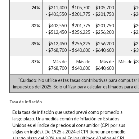
24%
$211,400
$105,700
$105,700
$1
- $403,550
- $201,775
- $201,750
- $
32%
$403,550
$201,775
$201,750
$2
- $512,450
- $256,225
- $256,200
- $
35%
$512,450
$256,225
$256,200
$2
- $768,700
- $640,600
- $640,600
- $
37%
Más de
Más de
Más de
Más de $3
$768,700
$640,600
$640,600
*
Cuidado: No utilice estas tasas contributivas para computar 
impuestos del 2025. Solo utilizar para calcular estimados para el
Tasa de inflación
Es la tasa de inflación que usted prevé como promedio a
largo plazo. Una medida común de inflación en Estados
Unidos es el Índice de precios al consumidor (CPI por sus
siglas en inglés). De 1925 a 2024 el CPI tiene un promedio
a largo plazo del 3.0% anual. En los últimos 40 años el CPI