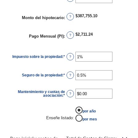
un
monto
entre
$0.00
$387,755.10
y
?
Monto del hipotecario
:
$5,000.00
$2,711.24
?
Pago Mensual (PI)
:
Impuesto sobre la propiedad
:
*
Ingresa
?
un
monto
entre
0%
Seguro de la propiedad
:
*
y
Ingresa
?
20%
un
monto
entre
0%
Mantenimiento y cuotas de
y
?
asociación
:
*
Ingresa
10%
un
monto
entre
-$20,000.00
por año
y
Enseñe listado
:
$20,000.00
por mes