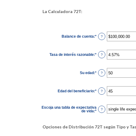
La Calculadora 72T:
Balance de cuenta
:
*
Ingresa
?
un
monto
entre
$0.00
Tasa de interés razonable
:
*
y
Ingresa
?
$1,000,000,000.00
un
monto
entre
0%
Su edad
:
*
y
Ingresa
?
12%
un
monto
entre
20
Edad del beneficiario
:
*
y
Ingresa
?
60
un
monto
entre
0
Escoja una tabla de expectativa
y
?
de vida
:
*
115
Opciones de Distribución 72T según Tipo y Ta