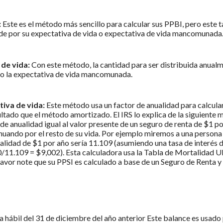
:
Este es el método más sencillo para calcular sus PPBI, pero este
ide por su expectativa de vida o expectativa de vida mancomunada
de vida:
Con este método, la cantidad para ser distribuida anua
 o la expectativa de vida mancomunada.
tiva de vida:
Este método usa un factor de anualidad para calcula
tado que el método amortizado. El IRS lo explica de la siguiente 
r de anualidad igual al valor presente de un seguro de renta de $1
tinuando por el resto de su vida. Por ejemplo miremos a una person
alidad de $1 por año sería 11.109 (asumiendo una tasa de interés d
11.109 = $9,002). Esta calculadora usa la Tabla de Mortalidad UP 
favor note que su PPSI es calculado a base de un Seguro de Renta y
 día hábil del 31 de diciembre del año anterior Este balance es usa