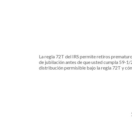
La regla 72T del IRS permite retiros prematuro
de jubilación antes de que usted cumpla 59-1/2
distribución permisible bajo la regla 72T y có