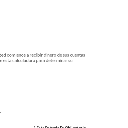
sted comience a recibir dinero de sus cuentas
ce esta calculadora para determinar su
.
*
Esta Entrada Es Obligatoria.