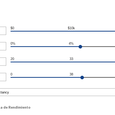
$0
$10k
0%
4%
20
33
0
38
sa de Rendimiento