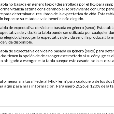
tabla no basada en género (sexo) desarrollada por el IRS para simpl
forme vitalicia estima considerando el sobreviviente conjunto pero 
e para determinar el resultado de la expectativa de vida. Esta tabl
in importar su estado civil o beneficiario elegido.
tabla de expectativa de vida no basada en género (sexo). Esta tabla 
expectativa de vida. Esta tabla puede ser utilizada por cualquier du
io elegido. El escoger la expectativa de vida sencilla producirá la m
de vida disponible.
tabla de expectativa de vida no basada en género (sexo) para dete
das tienen la opción de de escoger este método si su cónyuge es el 
a obligado a escoger esta tabla aunque este casado; solo es otra a
gual o menor a la tasa 'Federal Mid-Term' para cualquiera de los d
a aquí para más información
. Para enero 2026, el 120% de la t