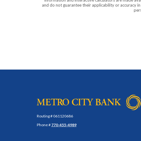
Information and interactive calculators are made ava
and do not guarantee their applicability or accuracy i
pers
Metro City Bank
Routing # 061120686
Phone #
770-455-4989