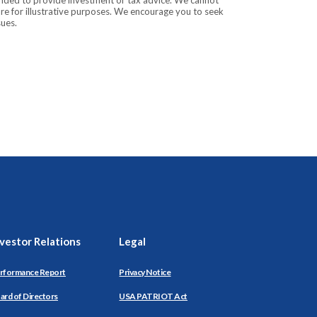
tended to provide investment or tax advice. We cannot
are for illustrative purposes. We encourage you to seek
sues.
nvestor Relations
Legal
rformance Report
Privacy Notice
ard of Directors
USA PATRIOT Act