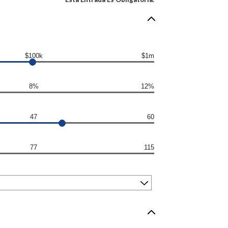
$100k
$1m
8%
12%
47
60
77
115