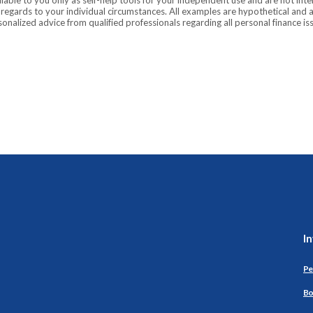
ilable to you only as self-help tools for your independent use and are not in
n regards to your individual circumstances. All examples are hypothetical and 
onalized advice from qualified professionals regarding all personal finance is
I
Pe
Bo